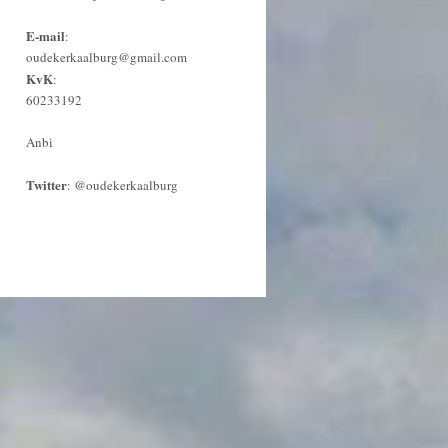
E-mail
:
oudekerkaalburg@gmail.com
KvK
:
60233192
Anbi
Twitter
:
@oudekerkaalburg