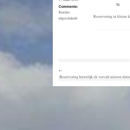
Comments:
Reacties
Reservering in kleine k
voor
uitgeschakeld
Huwelijksdienst
Fam.E
←
Reservering huwelijk ek vervalt nieuwe da