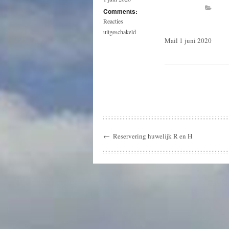
Comments:
Reacties
voor
uitgeschakeld
Mail 1 juni 2020
Reservering
huwelijk
c
en
w
←
Reservering huwelijk R en H