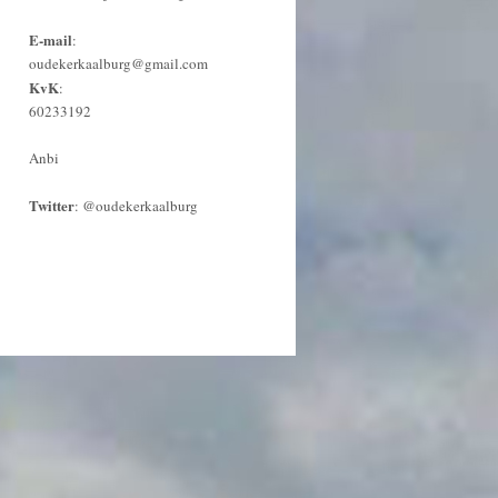
E-mail
:
oudekerkaalburg@gmail.com
KvK
:
60233192
Anbi
Twitter
:
@oudekerkaalburg